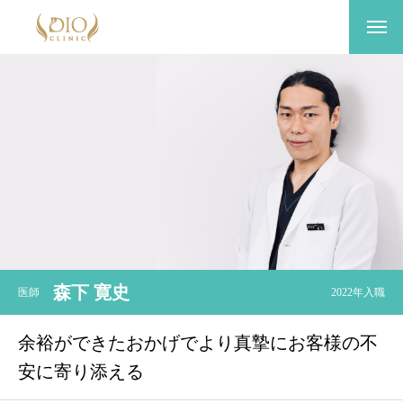
森下 寛史
医師
2022年入職
余裕ができたおかげでより真摯にお客様の不
安に寄り添える