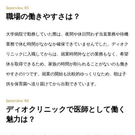
Interview
インタビュー
Interview 03
職場の働きやすさは？
Environment
働く環境
大学病院で勤務していた際は、夜間や休日問わず当直業務や待機
Recruit
採用情報
業務で休む時間がなかなか確保できていませんでした。ディオク
Blog
ブログ
リニックに入職してからは、就業時間外などの業務もなく、希望
休を取得できるため、家族の時間が削られることがないのも働き
FAQ
やすさの1つです。就業の開始も比較的ゆっくりなため、朝は子
供を保育園へ送り届けてから出勤できています。
Message
Job Category
Interview
Recruirt
Environment
Blog
Interview 04
ディオクリニックで医師として働く
魅力は？