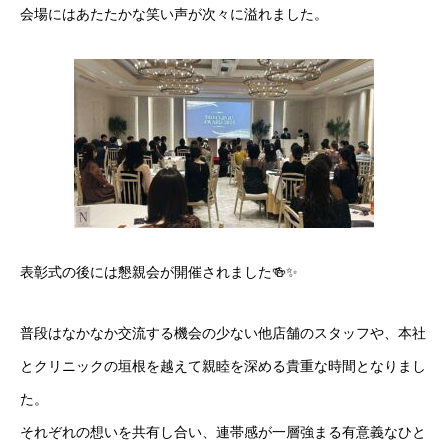
会場にはあたたかな
笑い声が次々に溢れました。
表彰式の後には懇親会が開催されました🍻✨
普段はなかなか交流する機会の少ない他店舗のスタッフや、本社
Message
ディオクリニックの目指すもの
とクリニックの垣根を越えて親睦を深める貴重な時間となりまし
た。
Job Category
職種紹介
それぞれの想いを共有し合い、連帯感が一層強まる有意義なひと