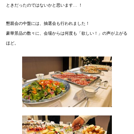
Interview
インタビュー
ときだったのではないかと思います…
！
Environment
働く環境
懇親会の中盤には、抽選会も行われました！
Recruit
採用情報
豪華景品の数々に、会場からは何度も「欲しい！」の声が上がる
ほど。
Blog
ブログ
FAQ
Message
Job Category
Interview
Recruirt
Environment
Blog