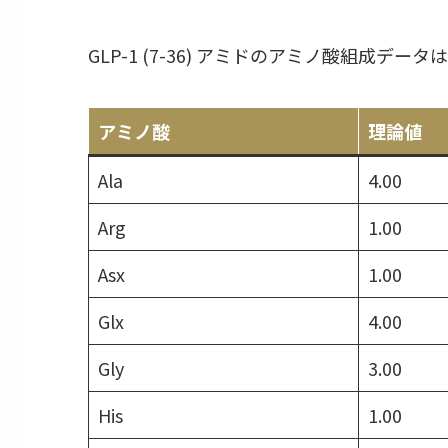
GLP-1 (7-36) アミドのアミノ酸組成デ
アミノ酸
理論値
Ala
4.00
Arg
1.00
Asx
1.00
Glx
4.00
Gly
3.00
His
1.00