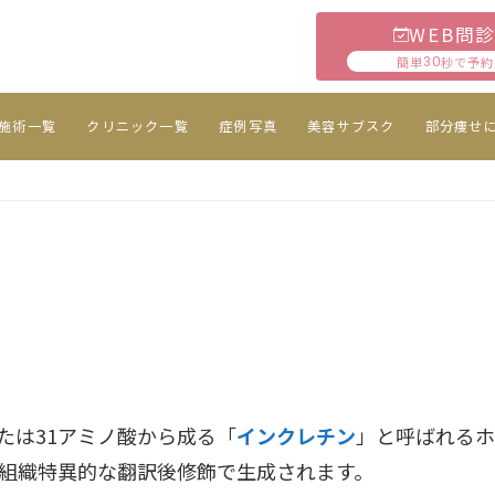
WEB問
簡単
秒で予約
30
施術一覧
クリニック一覧
症例写真
美容サブスク
部分痩せ
または31アミノ酸から成る「
インクレチン
」と呼ばれるホ
組織特異的な翻訳後修飾で生成されます。