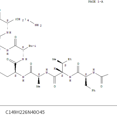
C149H226N40O45