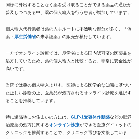
同様に外出することなく薬を受け取ることができる薬品の通販が
普及しつつある中、薬の個人輸入を行う患者が増加しています。
個人輸入代行業者は薬の入手ルートに不透明な部分が多く、「偽
薬・
厚生労働省
の未承認薬」の販売が横行しています。
一方でオンライン診療では、厚労省による国内認可済の医薬品を
処方しているため、薬の個人輸入と比較すると、非常に安全性が
高いです。
当院では薬の個人輸入よりも、医師による医学的な知識に基づい
た正しい診断の上、医薬品が処方されるオンライン診療を選択す
ることを推奨しています。
特に遠隔地にお住まいの方には、
GLP-1受容体作動薬
などの肥満
治療薬の処方に関する
オンライン診療
ができる医療ダイエットの
クリニックを推奨することで、クリニック選びを支援していま