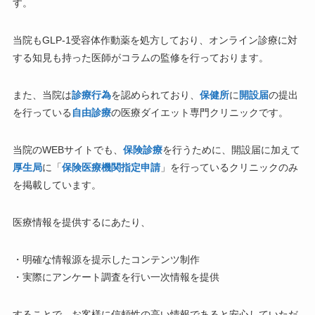
す。
当院もGLP-1受容体作動薬を処方しており、オンライン診療に対
する知見も持った医師がコラムの監修を行っております。
また、当院は
診療行為
を認められており、
保健所
に
開設届
の提出
を行っている
自由診療
の医療ダイエット専門クリニックです。
当院のWEBサイトでも、
保険診療
を行うために、開設届に加えて
厚生局
に「
保険医療機関指定申請
」を行っているクリニックのみ
を掲載しています。
医療情報を提供するにあたり、
・明確な情報源を提示したコンテンツ制作
・実際にアンケート調査を行い一次情報を提供
することで、お客様に信頼性の高い情報であると安心していただ